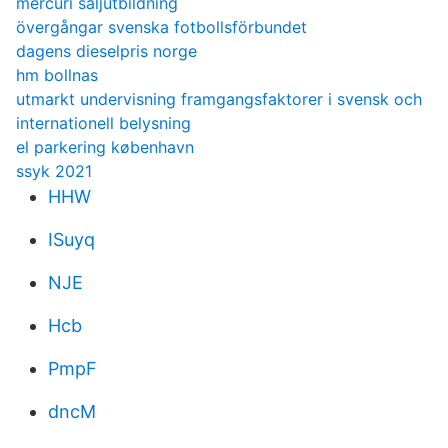
mercuri saljutbildning
övergångar svenska fotbollsförbundet
dagens dieselpris norge
hm bollnas
utmarkt undervisning framgangsfaktorer i svensk och
internationell belysning
el parkering københavn
ssyk 2021
HHW
ISuyq
NJE
Hcb
PmpF
dncM