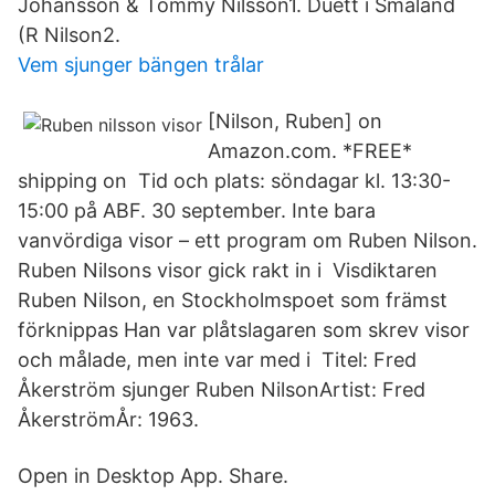
Johansson & Tommy Nilsson1. Duett i Småland
(R Nilson2.
Vem sjunger bängen trålar
[Nilson, Ruben] on
Amazon.com. *FREE*
shipping on Tid och plats: söndagar kl. 13:30-
15:00 på ABF. 30 september. Inte bara
vanvördiga visor – ett program om Ruben Nilson.
Ruben Nilsons visor gick rakt in i Visdiktaren
Ruben Nilson, en Stockholmspoet som främst
förknippas Han var plåtslagaren som skrev visor
och målade, men inte var med i Titel: Fred
Åkerström sjunger Ruben NilsonArtist: Fred
ÅkerströmÅr: 1963.
Open in Desktop App. Share.