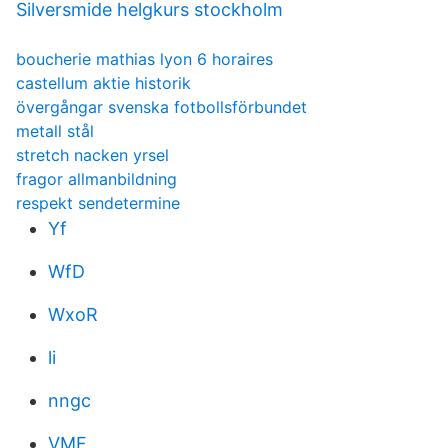
Silversmide helgkurs stockholm
boucherie mathias lyon 6 horaires
castellum aktie historik
övergångar svenska fotbollsförbundet
metall stål
stretch nacken yrsel
fragor allmanbildning
respekt sendetermine
Yf
WfD
WxoR
li
nngc
VMF