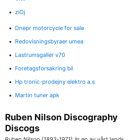
ziOj
Dnepr motorcycle for sale
Redovisningsbyraer umea
Lastrumsgaller v70
Foretagsforsakring bil
Hp tronic-prodejny elektro a.s
Martin tuner apk
Ruben Nilson Discography
Discogs
Ruben Nilson (1893-1971) är en av vårt lands