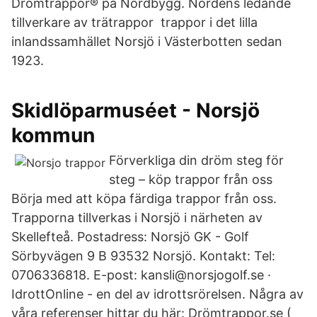
Drömtrappor® på Nordbygg. Nordens ledande
tillverkare av trätrappor trappor i det lilla
inlandssamhället Norsjö i Västerbotten sedan
1923.
Skidlöparmuséet - Norsjö
kommun
Förverkliga din dröm steg för
steg – köp trappor från oss
Börja med att köpa färdiga trappor från oss.
Trapporna tillverkas i Norsjö i närheten av
Skellefteå. Postadress: Norsjö GK - Golf
Sörbyvägen 9 B 93532 Norsjö. Kontakt: Tel:
0706336818. E-post: kansli@norsjogolf.se ·
IdrottOnline - en del av idrottsrörelsen. Några av
våra referenser hittar du här: Drömtrappor.se (