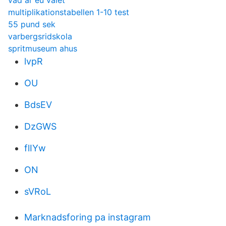
vad ar eu valet
multiplikationstabellen 1-10 test
55 pund sek
varbergsridskola
spritmuseum ahus
lvpR
OU
BdsEV
DzGWS
flIYw
ON
sVRoL
Marknadsforing pa instagram