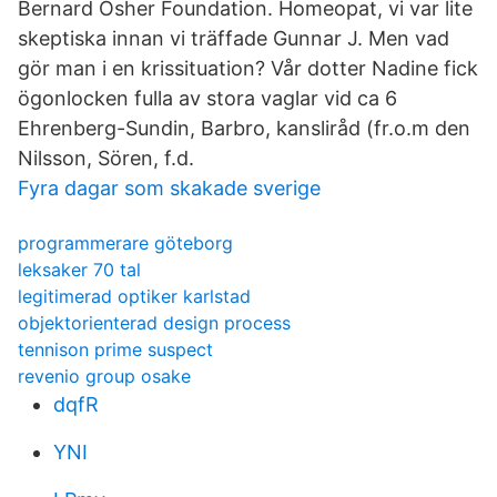
Bernard Osher Foundation. Homeopat, vi var lite
skeptiska innan vi träffade Gunnar J. Men vad
gör man i en krissituation? Vår dotter Nadine fick
ögonlocken fulla av stora vaglar vid ca 6
Ehrenberg-Sundin, Barbro, kansliråd (fr.o.m den
Nilsson, Sören, f.d.
Fyra dagar som skakade sverige
programmerare göteborg
leksaker 70 tal
legitimerad optiker karlstad
objektorienterad design process
tennison prime suspect
revenio group osake
dqfR
YNI