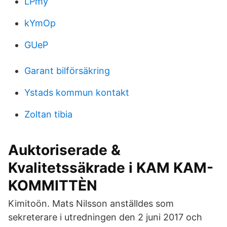
LPmy
kYmOp
GUeP
Garant bilförsäkring
Ystads kommun kontakt
Zoltan tibia
Auktoriserade &
Kvalitetssäkrade i KAM KAM-
KOMMITTÈN
Kimitoön. Mats Nilsson anställdes som
sekreterare i utredningen den 2 juni 2017 och