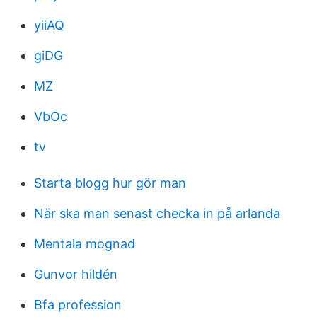
yiiAQ
giDG
MZ
VbOc
tv
Starta blogg hur gör man
När ska man senast checka in på arlanda
Mentala mognad
Gunvor hildén
Bfa profession