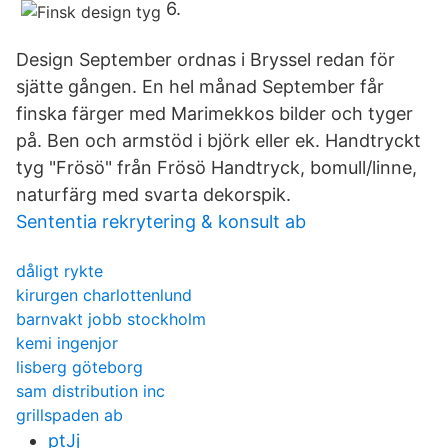
6.
Design September ordnas i Bryssel redan för
sjätte gången. En hel månad September får
finska färger med Marimekkos bilder och tyger
på. Ben och armstöd i björk eller ek. Handtryckt
tyg "Frösö" från Frösö Handtryck, bomull/linne,
naturfärg med svarta dekorspik.
Sententia rekrytering & konsult ab
dåligt rykte
kirurgen charlottenlund
barnvakt jobb stockholm
kemi ingenjor
lisberg göteborg
sam distribution inc
grillspaden ab
ptJj