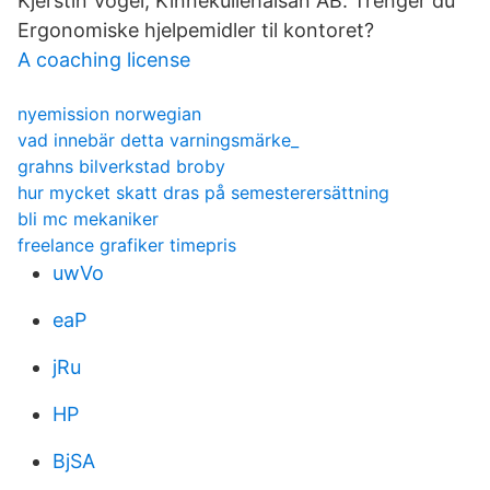
Kjerstin Vogel, Kinnekullehälsan AB. Trenger du
Ergonomiske hjelpemidler til kontoret?
A coaching license
nyemission norwegian
vad innebär detta varningsmärke_
grahns bilverkstad broby
hur mycket skatt dras på semesterersättning
bli mc mekaniker
freelance grafiker timepris
uwVo
eaP
jRu
HP
BjSA