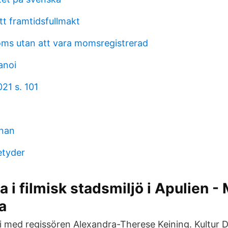
tt framtidsfullmakt
ms utan att vara momsregistrerad
anoi
21 s. 101
rnan
etyder
a i filmisk stadsmiljö i Apulien -
a
i med regissören Alexandra-Therese Keining. Kultur De