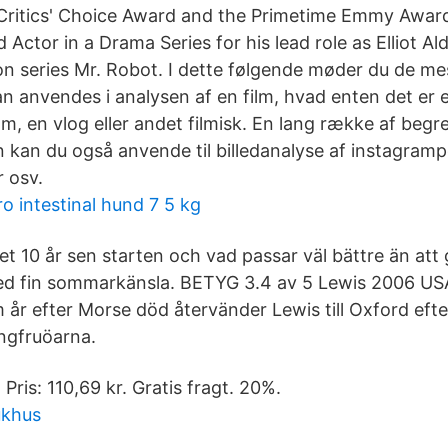
Critics' Choice Award and the Primetime Emmy Award
Actor in a Drama Series for his lead role as Elliot A
on series Mr. Robot. I dette følgende møder du de me
n anvendes i analysen af en film, hvad enten det er 
m, en vlog eller andet filmisk. En lang række af beg
n kan du også anvende til billedanalyse af instagramp
r osv.
o intestinal hund 7 5 kg
det 10 år sen starten och vad passar väl bättre än att
d fin sommarkänsla. BETYG 3.4 av 5 Lewis 2006 USA
år efter Morse död återvänder Lewis till Oxford efte
ungfruöarna.
 Pris: 110,69 kr. Gratis fragt. 20%.
ukhus