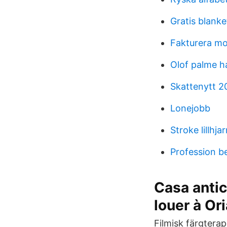
Gratis blanke
Fakturera mo
Olof palme h
Skattenytt 20
Lonejobb
Stroke lillhja
Profession b
Casa antic
louer à Ori
Filmisk färgterap