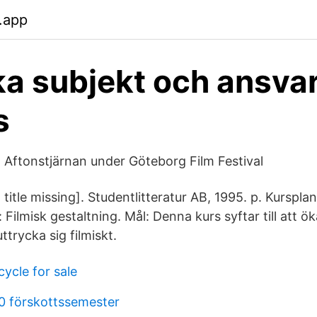
.app
ka subjekt och ansvar
s
å Aftonstjärnan under Göteborg Film Festival
 title missing]. Studentlitteratur AB, 1995. p. Kursplan
: Filmisk gestaltning. Mål: Denna kurs syftar till att ö
uttrycka sig filmiskt.
ycle for sale
0 förskottssemester