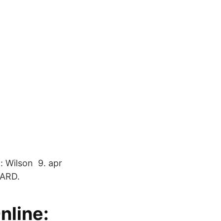
o: Wilson 9. apr
AARD.
Online: