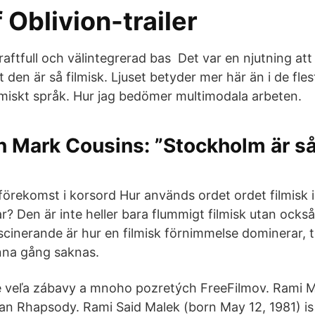
 Oblivion-trailer
Kraftfull och välintegrerad bas Det var en njutning at
t den är så filmisk. Ljuset betyder mer här än i de fle
lmiskt språk. Hur jag bedömer multimodala arbeten.
 Mark Cousins: ”Stockholm är så
 förekomst i korsord Hur används ordet ordet filmisk 
r? Den är inte heller bara flummigt filmisk utan också
cinerande är hur en filmisk förnimmelse dominerar, tr
enna gång saknas.
 veľa zábavy a mnoho pozretých FreeFilmov. Rami Ma
n Rhapsody. Rami Said Malek (born May 12, 1981) i