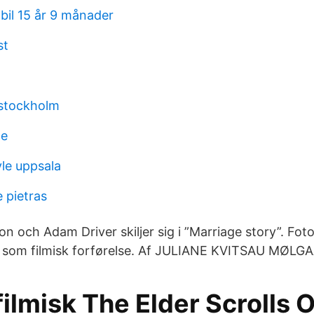
bil 15 år 9 månader
st
 stockholm
ne
vle uppsala
e pietras
n och Adam Driver skiljer sig i ”Marriage story”. Fot
som filmisk forførelse. Af JULIANE KVITSAU MØLG
 filmisk The Elder Scrolls 