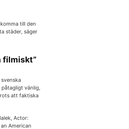
t komma till den
sta städer, säger
 filmiskt”
i svenska
 påtagligt vänlig,
ots att faktiska
lek, Actor:
s an American