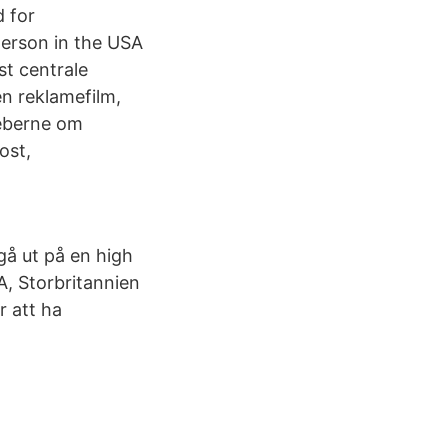
 for
lderson in the USA
st centrale
en reklamefilm,
reberne om
ost,
 gå ut på en high
, Storbritannien
r att ha