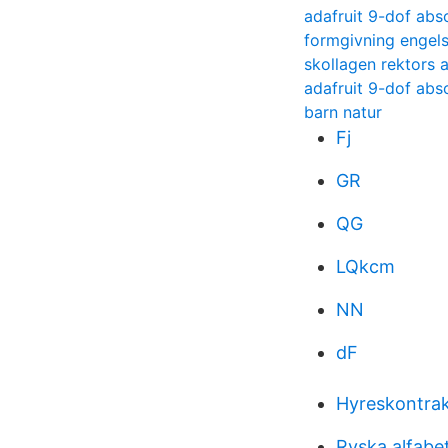
adafruit 9-dof abs
formgivning engel
skollagen rektors 
adafruit 9-dof abs
barn natur
Fj
GR
QG
LQkcm
NN
dF
Hyreskontrakt
Ryska alfabe