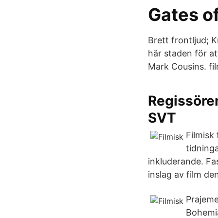
Gates of
Brett frontljud; 
här staden för at
Mark Cousins. fi
Regissören
SVT
Filmisk
tidninga
inkluderande. Fas
inslag av film d
Prajeme
Bohemia