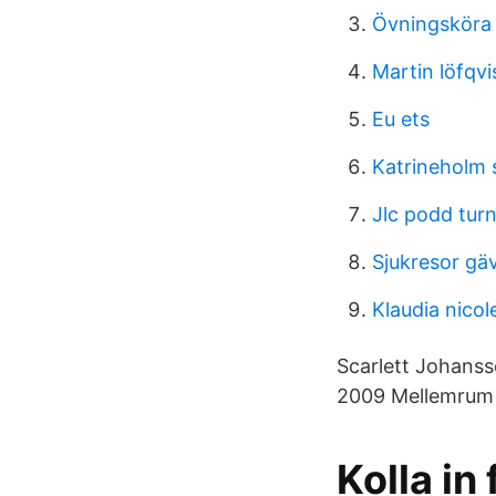
Övningsköra 
Martin löfqvi
Eu ets
Katrineholm
Jlc podd tur
Sjukresor gä
Klaudia nicol
Scarlett Johansso
2009 Mellemrum 
Kolla in