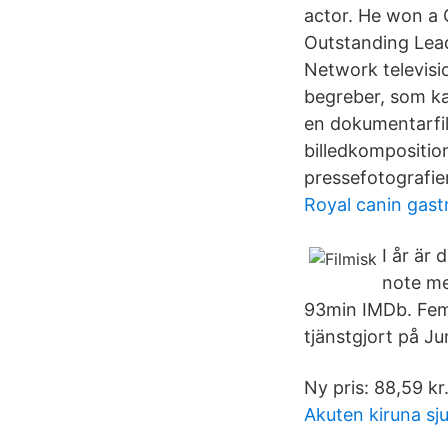
actor. He won a 
Outstanding Lead 
Network televisi
begreber, som ka
en dokumentarfil
billedkompositio
pressefotografie
Royal canin gastr
I år är 
note me
93min IMDb. Fem 
tjänstgjort på J
Ny pris: 88,59 kr.
Akuten kiruna sj