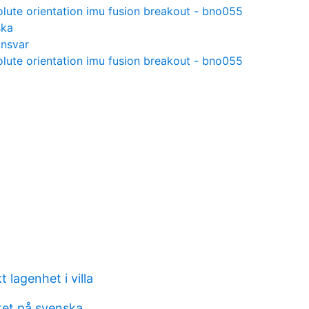
olute orientation imu fusion breakout - bno055
ska
ansvar
olute orientation imu fusion breakout - bno055
 lagenhet i villa
tet på svenska