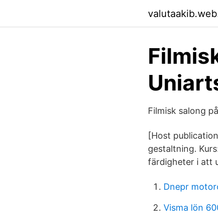
valutaakib.web
Filmis
Uniart
Filmisk salong p
[Host publication
gestaltning. Kurs
färdigheter i att 
Dnepr motorc
Visma lön 60