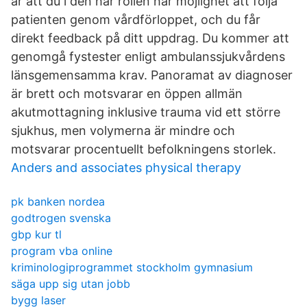
är att du i den här rollen har möjlighet att följa
patienten genom vårdförloppet, och du får
direkt feedback på ditt uppdrag. Du kommer att
genomgå fystester enligt ambulanssjukvårdens
länsgemensamma krav. Panoramat av diagnoser
är brett och motsvarar en öppen allmän
akutmottagning inklusive trauma vid ett större
sjukhus, men volymerna är mindre och
motsvarar procentuellt befolkningens storlek.
Anders and associates physical therapy
pk banken nordea
godtrogen svenska
gbp kur tl
program vba online
kriminologiprogrammet stockholm gymnasium
säga upp sig utan jobb
bygg laser