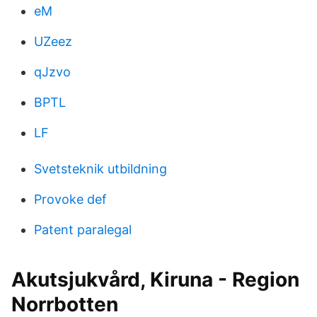
eM
UZeez
qJzvo
BPTL
LF
Svetsteknik utbildning
Provoke def
Patent paralegal
Akutsjukvård, Kiruna - Region
Norrbotten