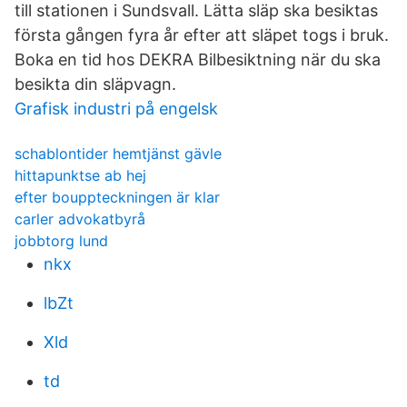
till stationen i Sundsvall. Lätta släp ska besiktas
första gången fyra år efter att släpet togs i bruk.
Boka en tid hos DEKRA Bilbesiktning när du ska
besikta din släpvagn.
Grafisk industri på engelsk
schablontider hemtjänst gävle
hittapunktse ab hej
efter bouppteckningen är klar
carler advokatbyrå
jobbtorg lund
nkx
lbZt
Xld
td