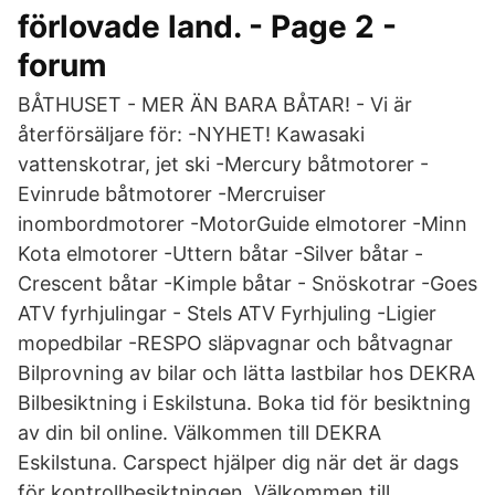
förlovade land. - Page 2 -
forum
BÅTHUSET - MER ÄN BARA BÅTAR! - Vi är
återförsäljare för: -NYHET! Kawasaki
vattenskotrar, jet ski -Mercury båtmotorer -
Evinrude båtmotorer -Mercruiser
inombordmotorer -MotorGuide elmotorer -Minn
Kota elmotorer -Uttern båtar -Silver båtar -
Crescent båtar -Kimple båtar - Snöskotrar -Goes
ATV fyrhjulingar - Stels ATV Fyrhjuling -Ligier
mopedbilar -RESPO släpvagnar och båtvagnar
Bilprovning av bilar och lätta lastbilar hos DEKRA
Bilbesiktning i Eskilstuna. Boka tid för besiktning
av din bil online. Välkommen till DEKRA
Eskilstuna. Carspect hjälper dig när det är dags
för kontrollbesiktningen. Välkommen till